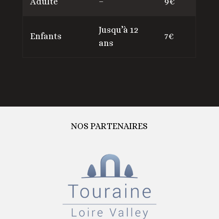
Adulte
–
9€
Jusqu’à 12
Enfants
7€
ans
NOS PARTENAIRES