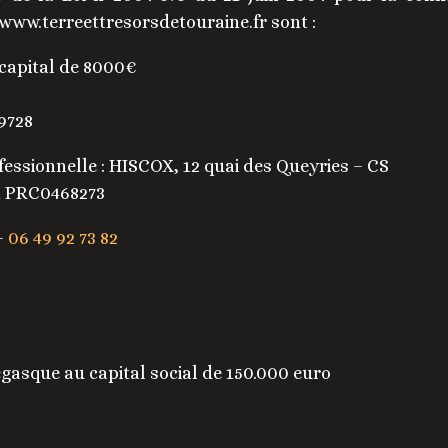
 www.terreettresorsdetouraine.fr sont :
capital de 8000€
9728
fessionnelle : HISCOX, 12 quai des Queyries – CS
HA PRC0468273
–
06 49 92 73 82
sque au capital social de 150.000 euro