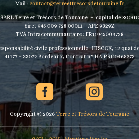
Mail :
contact@terreettresorsdetouraine.fr
SARL Terre et Trésors de Touraine – capital de 8000€
Siret 945 009 728 00011 – APE 9329Z
TVA Intracommunautaire :
FR11945009728
sponsabilité civile professionnelle : HISCOX, 12 quai d
41177 – 33072 Bordeaux, Contrat n° HA PRC0468273


Copyright © 2026
Terre et Trésors de Touraine