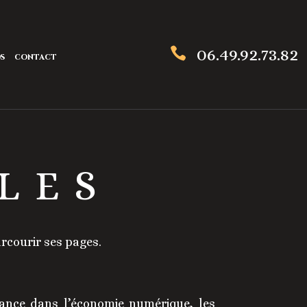
06.49.92.73.82

OS
CONTACT
LES
arcourir ses pages.
iance dans l’économie numérique, les