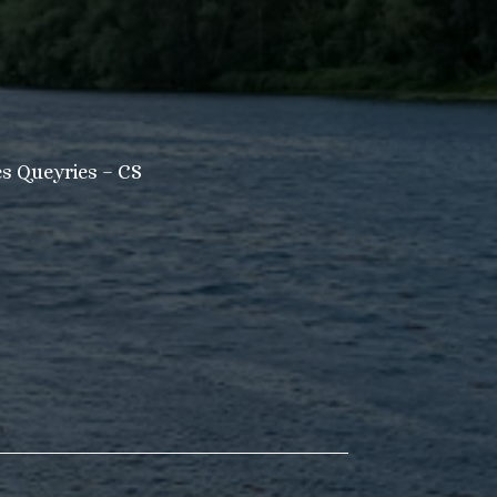
es Queyries – CS