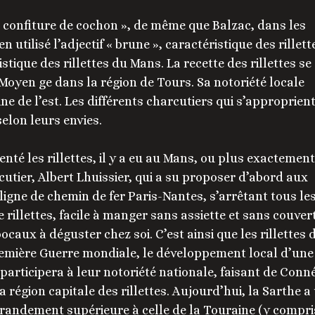
ne confiture de cochon », de même que Balzac, dans les
n utilisé l’adjectif « brune », caractéristique des rillett
stique des rillettes du Mans. La recette des rillettes se
Moyen ge dans la région de Tours. Sa notoriété locale
ine de l’est. Les différents charcutiers qui s’approprient
selon leurs envies.
enté les rillettes, il y a eu au Mans, ou plus exactement
tier, Albert Lhuissier, qui a su proposer d’abord aux
igne de chemin de fer Paris-Nantes, s’arrêtant tous le
rillettes, facile à manger sans assiette et sans couver
ocaux à déguster chez soi. C’est ainsi que les rillettes 
première Guerre mondiale, le développement local d’une
s participera à leur notoriété nationale, faisant de Conn
a région capitale des rillettes. Aujourd’hui, la Sarthe a
 grandement supérieure à celle de la Touraine (y compri