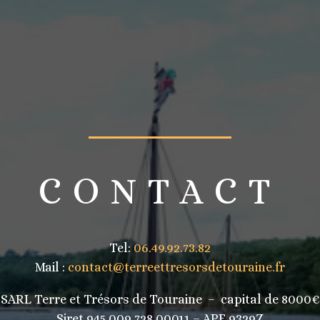
CONTACT
Tel:
06.49.92.73.82
Mail :
contact@terreettresorsdetouraine.fr
SARL Terre et Trésors de Touraine – capital de 8000€
Siret 945 009 728 00011 – APE 9329Z