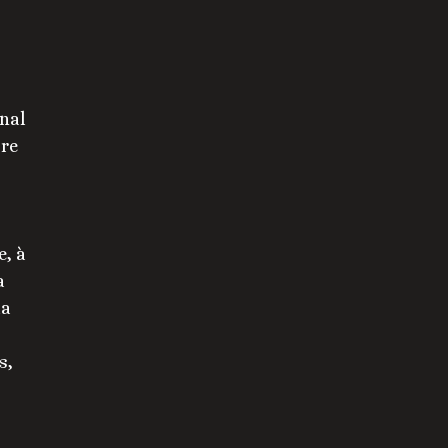
onal
bre
e, à
a
la
s,