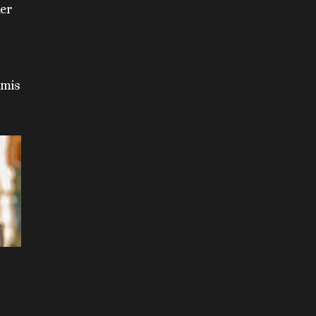
xer
amis