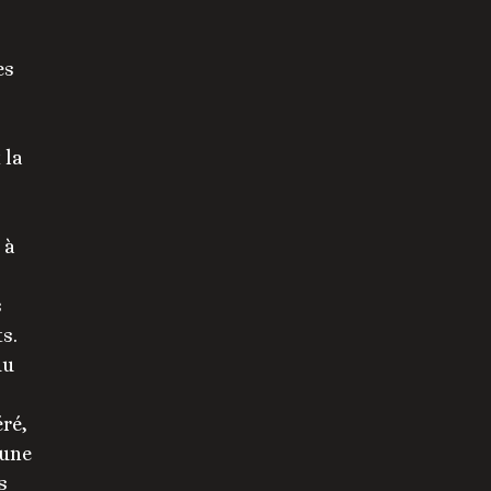
es
 la
 à
s
ts.
du
éré,
 une
s