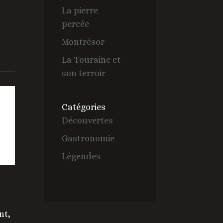
La pierre
percée
Montrésor
La Touraine et
son terroir
Catégories
Découvertes
Gastronomie
Légendes
nt,